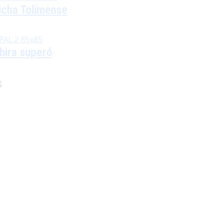
hicha Tolimense
hira superó
s