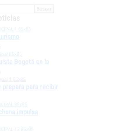
Buscar
ticias
 turismo
6
uista Bogotá en la
6
 prepara para recibir
echona impulsa