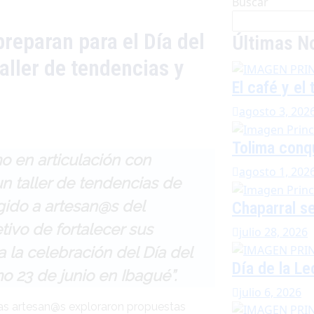
Buscar
eparan para el Día del
Últimas No
ller de tendencias y
El café y el
agosto 3, 202
Tolima conq
mo en articulación con
agosto 1, 202
n taller de tendencias de
igido a artesan@s del
Chaparral se
ivo de fortalecer sus
julio 28, 2026
 la celebración del Día del
Día de la L
 23 de junio en Ibagué”.
julio 6, 2026
as artesan@s exploraron propuestas