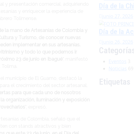
ual y presentación comercial, adquiriendo
Día de la C
tesanías y enriquecer la experiencia de
junio 27, 2026
mbrero Tolimense.
Día de la Ac
 de la mano de Artesanías de Colombia y
ultura y Turismo, de conocer nuevas
junio 26, 2026
pueden implementar en sus artesanías.
Categoría
itrinismo y todo lo que podemos ir
próximo 23 de junio en Ibagué
”, manifestó
Eventos
3
 Tolima.
Noticias
69
del municipio de El Guamo, destacó la
Etiquetas
ara el crecimiento del sector artesanal.
ertas para que cada uno de nosotros
a organización, iluminación y exposición
rovecharlos
”, expresó.
rtesanías de Colombia, señaló que el
ten con stands atractivos y bien
 que este 23 de junio, en el Día del