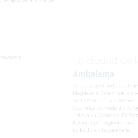
 es apta para la cría de
La ciudad de 
Ambalema
Se ubica en el norte del Toli
Magdalena. Este municipio es
los turistas, por sus hermos
columnas de madera y porque
historia de Colombia. Es Patr
Nación. Los renglones más 
agricultura y la ganadería.