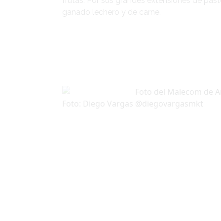
frutas. Por sus grandes extensiones de pasto
ganado lechero y de carne.
Foto: Diego Vargas @diegovargasmkt