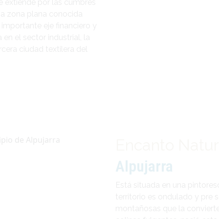
e extiende por las cumbres
lia zona plana conocida
importante eje financiero y
 el sector industrial, la
ercera ciudad textilera del
Encanto Natur
Alpujarra
Está situada en una pintoresca
territorio es ondulado y pre
montañosas que la convierten 