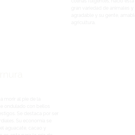
colinas fulgentes, nació est
gran variedad de animales y
agradable y su gente, amable
agricultura.
rnura
a morir al pie de la
ente ondulado con bellos
tigos. Se destaca por ser
rdiales. Su economía se
el aguacate, cacao y