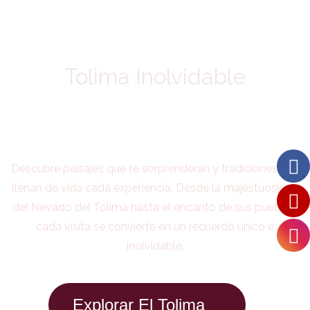
Tolima Inolvidable
Explora los rincones
más hermosos de nuestra tierra
Descubre paisajes que te sorprenderán y tradiciones que
llenan de vida cada experiencia. Desde la majestuosidad
del Nevado del Tolima hasta el encanto de sus pueblos,
cada visita se convierte en un recuerdo único e
inolvidable.
Explorar El Tolima