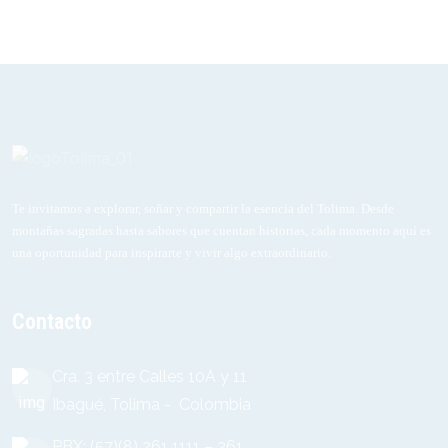
Te invitamos a explorar, soñar y compartir la esencia del Tolima. Desde
montañas sagradas hasta sabores que cuentan historias, cada momento aquí es
una oportunidad para inspirarte y vivir algo extraordinario.
Contacto
Cra. 3 entre Calles 10A y 11
Ibagué, Tolima - Colombia
PBX: (57)(8) 261 1111 – 261