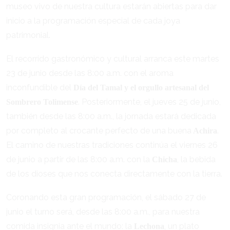
museo vivo de nuestra cultura estarán abiertas para dar
inicio a la programación especial de cada joya
patrimonial.
El recorrido gastronómico y cultural arranca este martes
23 de junio desde las 8:00 a.m. con el aroma
inconfundible del
Día del Tamal y el orgullo artesanal del
. Posteriormente, el jueves 25 de junio,
Sombrero Tolimense
también desde las 8:00 a.m., la jornada estará dedicada
por completo al crocante perfecto de una buena
.
Achira
El camino de nuestras tradiciones continúa el viernes 26
de junio a partir de las 8:00 a.m. con la
, la bebida
Chicha
de los dioses que nos conecta directamente con la tierra.
Coronando esta gran programación, el sábado 27 de
junio el turno será, desde las 8:00 a.m., para nuestra
comida insignia ante el mundo: la
, un plato
Lechona