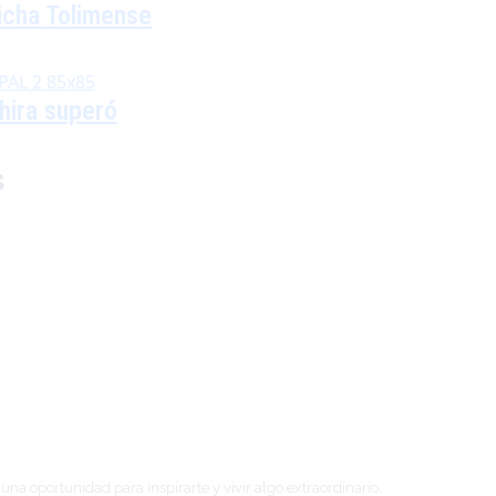
hicha Tolimense
hira superó
s
a oportunidad para inspirarte y vivir algo extraordinario.