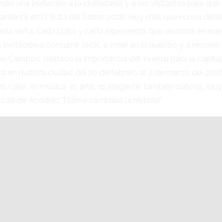
 una invitación a la ciudadanía y a los visitantes para que s
ctivamente en la Ruta del Sabor 2026. Hoy más que nunca deb
Cada visita, cada plato y cada experiencia que vivamos en nue
invitación a consumir local, a creer en lo nuestro y a recorrer
van Campos, destacó la importancia del evento para la capita
ca en nuestra ciudad del 20 de febrero al 2 de marzo del 2026 v
es calle, es música, es arte, es elegante, también curiosa, mu
2026 de Acodréz Tolima cambiará la historia”.