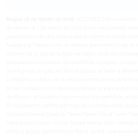
Ibagué, 18 de febrero de 2026.
ACODRES Tolima anunció ofi
de febrero al 2 de marzo de 2026 en los restaurantes part
gastronómico en una temporada de menor actividad comerci
Ibagué y el Tolima como un destino gastronómico de alcan
Durante los 11 días de la Ruta del Sabor 2026, los restau
propuestas innovadoras que permitirán a propios y visitan
60 mil pesos, lo que permitirá al público acceder a diferen
La iniciativa cuenta con el respaldo institucional de la A
se han sumado como aliados estratégicos para la promoció
de difusión, articulación y promoción que permitirán ampl
En esta edición participarán más de 20 restaurantes ubic
Cocina Artesanal Creativa, Tango Pasión Por la Carne, Tre
Sakana Sushi Fusión, Gringo Burger House, Kibo, Valiente, 
la ruta y la guía gastronómica digital, podrá consultarse