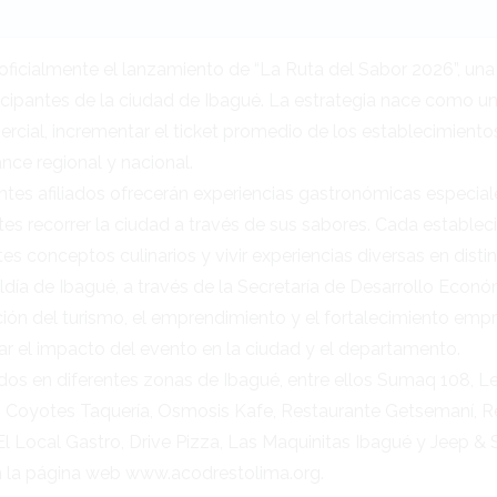
cialmente el lanzamiento de “La Ruta del Sabor 2026”, una i
icipantes de la ciudad de Ibagué. La estrategia nace como un
al, incrementar el ticket promedio de los establecimientos, 
ce regional y nacional.
rantes afiliados ofrecerán experiencias gastronómicas especia
tes recorrer la ciudad a través de sus sabores. Cada establec
tes conceptos culinarios y vivir experiencias diversas en disti
lcaldía de Ibagué, a través de la Secretaría de Desarrollo Eco
n del turismo, el emprendimiento y el fortalecimiento empr
iar el impacto del evento en la ciudad y el departamento.
ados en diferentes zonas de Ibagué, entre ellos Sumaq 108, L
s Coyotes Taquería, Osmosis Kafe, Restaurante Getsemaní, Rest
El Local Gastro, Drive Pizza, Las Maquinitas Ibagué y Jeep & 
 en la página web www.acodrestolima.org.