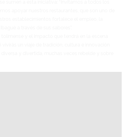
e sumen a esta iniciativa: “Invitamos a todos los
emos apoyar nuestros restaurantes, que son uno de
stros establecimientos fortalece el empleo, la
 Ibagué a través de sus sabores”.
l tolimense y el impacto que tendrá en la escena
ivirás un viaje de tradición, cultura e innovación
y diversa y divertida, muchas veces rebelde y sobre