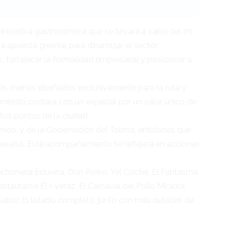
niciativa gastronómica que se llevará a cabo del 20
a apuesta gremial para dinamizar el sector
fortalecer la formalidad empresarial y posicionar a
les, menús diseñados exclusivamente para la ruta y
imiento contará con un especial por un valor único de
ntos puntos de la ciudad.
nómico, y de la Gobernación del Tolima, entidades que
esarial. Este acompañamiento se reflejará en acciones
echonería Eduvina, Don Porko, Yel Coctel, El Fantasma
aurante El + Veraz, El Carnaval del Pollo Mirador,
Sabor. El listado completo, junto con más detalles de