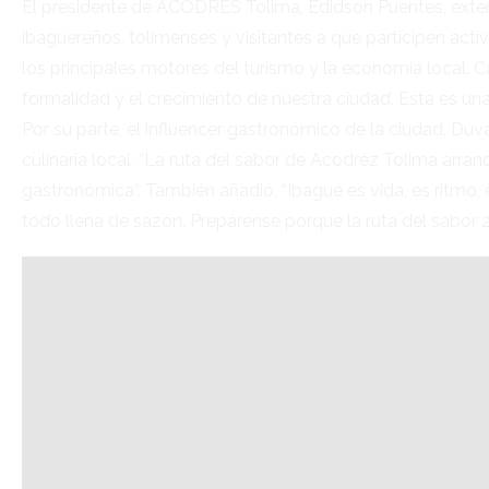
El presidente de ACODRES Tolima, Edidson Puentes, extendió
ibaguereños, tolimenses y visitantes a que participen a
los principales motores del turismo y la economía local. 
formalidad y el crecimiento de nuestra ciudad. Esta es una 
Por su parte, el influencer gastronómico de la ciudad, Du
culinaria local, “La ruta del sabor de Acodréz Tolima arran
gastronómica”. También añadió, “Ibagué es vida, es ritmo, 
todo llena de sazón. Prepárense porque la ruta del sabor 