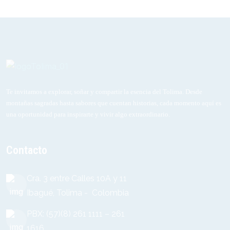
Te invitamos a explorar, soñar y compartir la esencia del Tolima. Desde
montañas sagradas hasta sabores que cuentan historias, cada momento aquí es
una oportunidad para inspirarte y vivir algo extraordinario.
Contacto
Cra. 3 entre Calles 10A y 11
Ibagué, Tolima - Colombia
PBX: (57)(8) 261 1111 – 261
1616